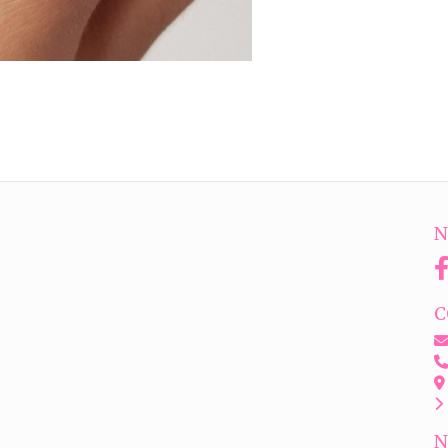
N
C
N