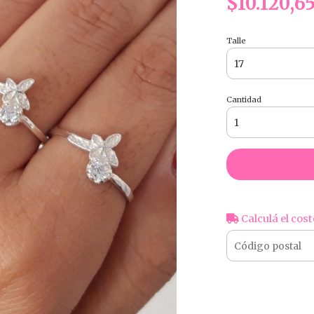
$10.120,6
Talle
Cantidad
Calculá el cost