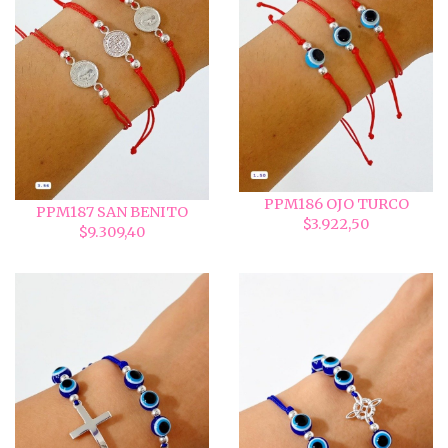
PPM186 OJO TURCO
PPM187 SAN BENITO
$3.922,50
$9.309,40