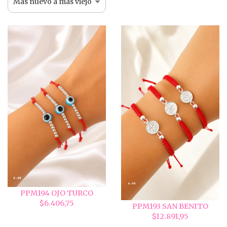
PPM194 OJO TURCO
$6.406,75
PPM193 SAN BENITO
$12.891,95