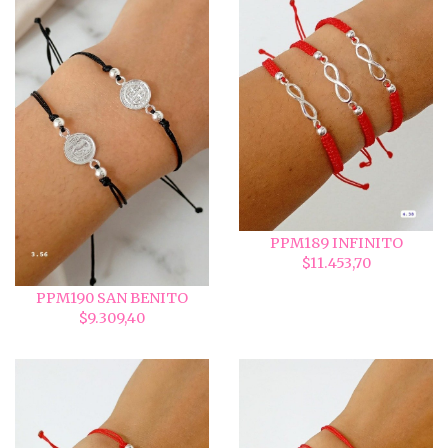
PPM189 INFINITO
$11.453,70
PPM190 SAN BENITO
$9.309,40