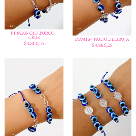
PPM185 OJO TURCO -
CRUZ
PPM184 NUDO DE BRUJA
$9.806,25
$9.886,25