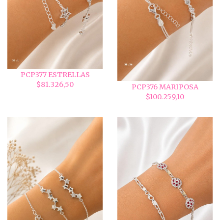
PCP377 ESTRELLAS
$81.326,50
PCP376 MARIPOSA
$100.259,10