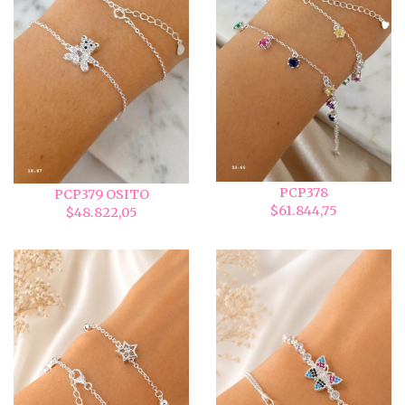
PCP378
PCP379 OSITO
$61.844,75
$48.822,05