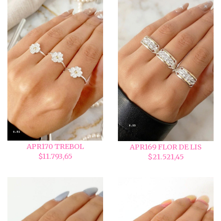
APR170 TREBOL
APR169 FLOR DE LIS
$11.793,65
$21.521,45