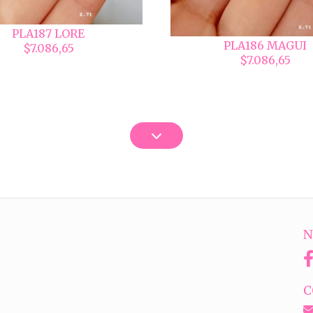
PLA187 LORE
PLA186 MAGUI
$7.086,65
$7.086,65
N
C