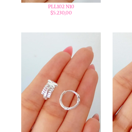
PLL102 N10
$5.230,00