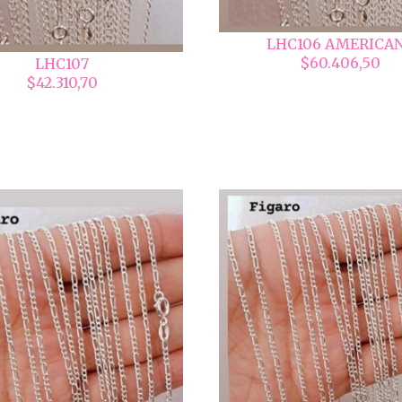
LHC106 AMERICA
$60.406,50
LHC107
$42.310,70