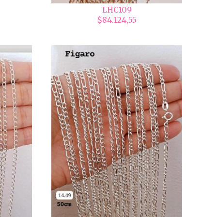
LHC109
$84.124,55