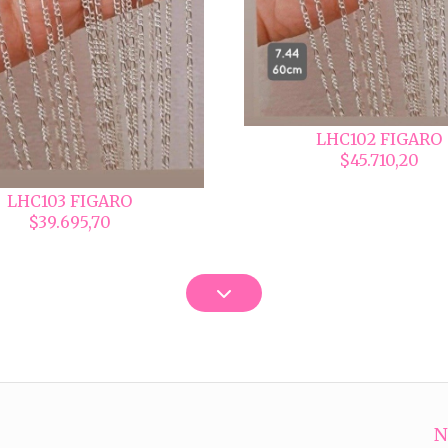
LHC102 FIGARO
$45.710,20
LHC103 FIGARO
$39.695,70
N