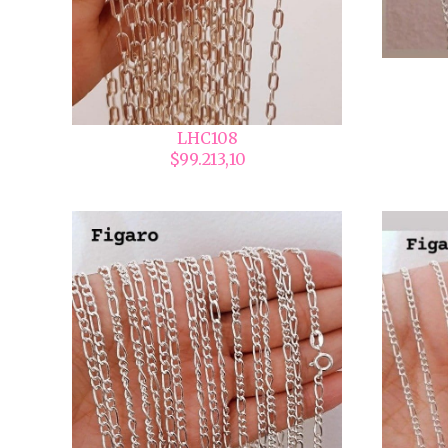
LHC108
$99.213,10