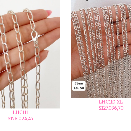
LHC110 XL
$127.036,70
LHC111
$158.024,45