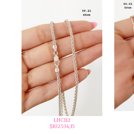
LHC112
$102.534,15