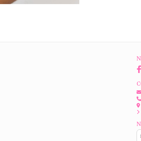
N
C
N