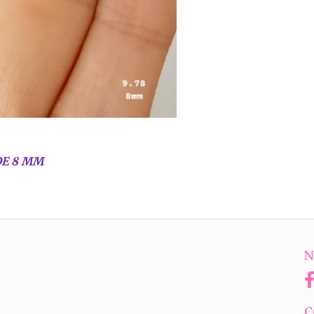
DE 8 MM
N
C