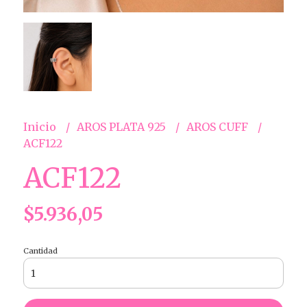
Inicio
AROS PLATA 925
AROS CUFF
ACF122
ACF122
$5.936,05
Cantidad