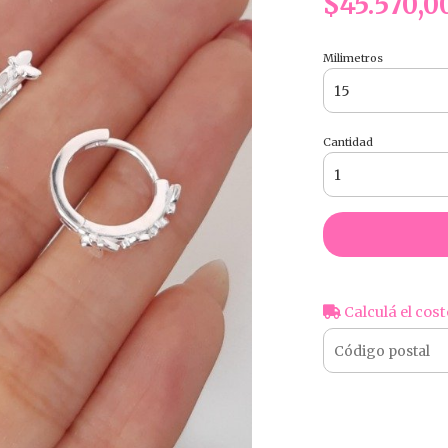
$45.570,0
Milimetros
Cantidad
Calculá el cost