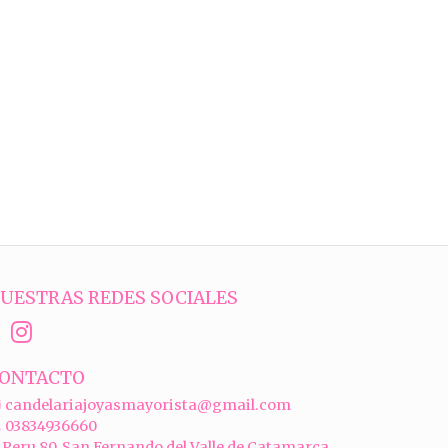
UESTRAS REDES SOCIALES
ONTACTO
candelariajoyasmayorista@gmail.com
03834936660
Peru 80, San Fernando del Valle de Catamarca